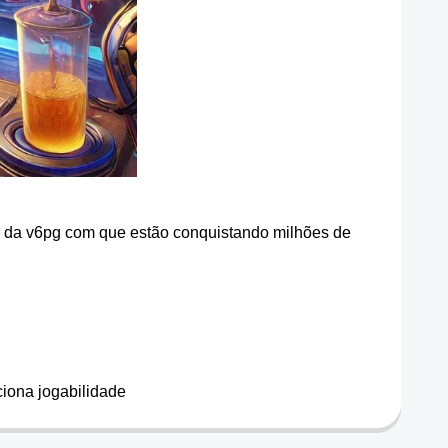
es da v6pg com que estão conquistando milhões de
iona jogabilidade