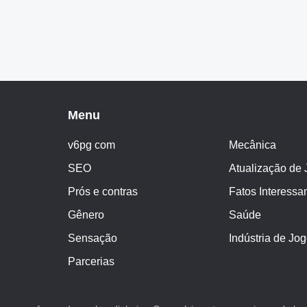
Menu
v6pg com
Mecânica
SEO
Atualização de
Prós e contras
Fatos Interessa
Gênero
Saúde
Sensação
Indústria de Jo
Parcerias