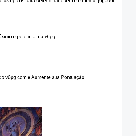
os épicos para determinar quem é o melhor jogador
áximo o potencial da v6pg
 do v6pg com e Aumente sua Pontuação