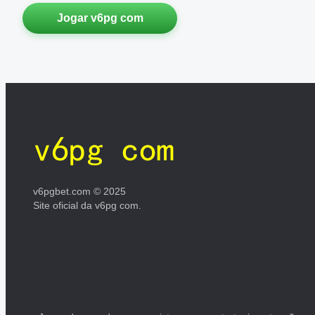
Jogar v6pg com
v6pgbet.com © 2025
Site oficial da v6pg com.