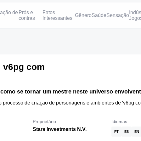
zação de
Prós e
Fatos
Indús
Gênero
Saúde
Sensação
contras
Interessantes
Jogo
| v6pg com
como se tornar um mestre neste universo envolven
o processo de criação de personagens e ambientes de 'v6pg co
Proprietário
Idiomas
Stars Investments N.V.
PT
ES
EN