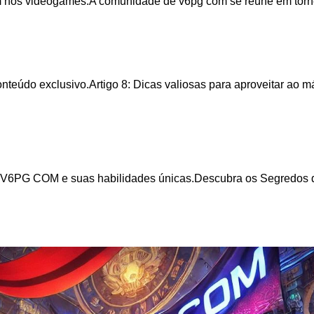
nos videogames.A comunidade de v6pg com se reúne em tornei
teúdo exclusivo.Artigo 8: Dicas valiosas para aproveitar ao m
m V6PG COM e suas habilidades únicas.Descubra os Segredos