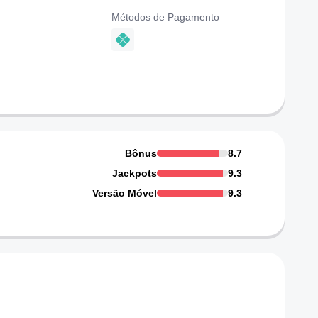
Métodos de Pagamento
Bônus
8.7
Jackpots
9.3
Versão Móvel
9.3